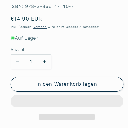
ISBN: 978-3-86614-140-7
Normaler
€14,90 EUR
Preis
Inkl. Steuern.
Versand
wird beim Checkout berechnet
Auf Lager
Anzahl
Verringere
Erhöhe
die
die
Menge
Menge
für
für
In den Warenkorb legen
Unvergessene
Unvergessene
Schulzeit
Schulzeit
(Doppelband)
(Doppelband)
-
-
Zeitgut
Zeitgut
Auswahl
Auswahl