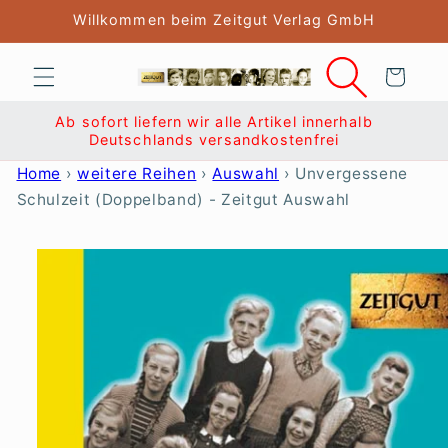
Direkt
Willkommen beim Zeitgut Verlag GmbH
zum
Inhalt
Warenkorb
halb
Ab sofort liefern wir alle Artikel innerhalb
Ab sof
Deutschlands versandkostenfrei
D
Home
›
weitere Reihen
›
Auswahl
›
Unvergessene
Schulzeit (Doppelband) - Zeitgut Auswahl
duktinformationen
ingen